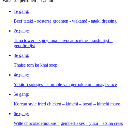
Vanaf 35 personen – 1,5 uur
1e gang:
Beef tataki - oosterse groenten - wakamé - tataki dressing
2e gang:
Tuna tower – spicy tuna – avocadocrème – sushi rijst –
gepofte rijst
3e gang:
Thaise tom ka khai soep
4e gang:
Yakitori spiesjes – crumble van gerookte ui – unagi sauce
5e gang:
Korean style fried chicken – kimchi – bosui – kimchi mayo
6e gang:
Witte chocolademousse – gemberflakes – yuzu – atsina cress