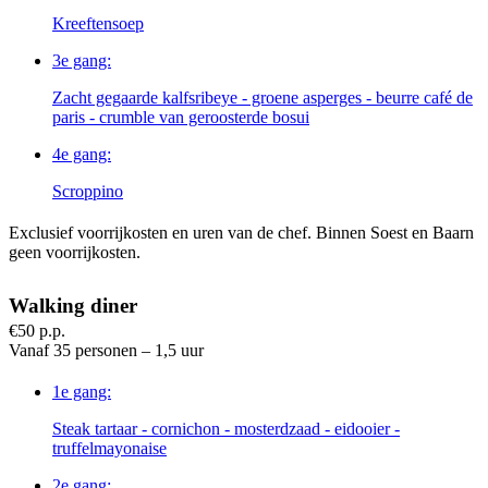
Kreeftensoep
3e gang:
Zacht gegaarde kalfsribeye - groene asperges - beurre café de
paris - crumble van geroosterde bosui
4e gang:
Scroppino
Exclusief voorrijkosten en uren van de chef. Binnen Soest en Baarn
geen voorrijkosten.
Walking diner
€50 p.p.
Vanaf 35 personen – 1,5 uur
1e gang:
Steak tartaar - cornichon - mosterdzaad - eidooier -
truffelmayonaise
2e gang: