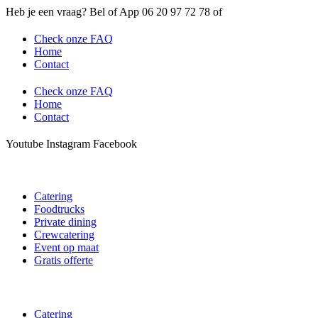
Ga
Heb je een vraag? Bel of App 06 20 97 72 78 of
naar
de
Check onze FAQ
inhoud
Home
Contact
Check onze FAQ
Home
Contact
Youtube
Instagram
Facebook
Main
Catering
Menu
Foodtrucks
Private dining
Crewcatering
Event op maat
Gratis offerte
Catering