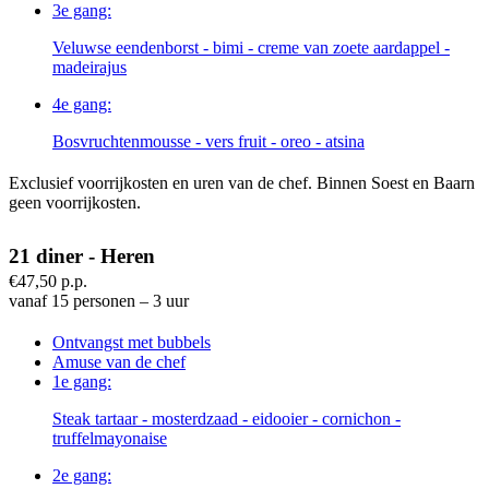
3e gang:
Veluwse eendenborst - bimi - creme van zoete aardappel -
madeirajus
4e gang:
Bosvruchtenmousse - vers fruit - oreo - atsina
Exclusief voorrijkosten en uren van de chef. Binnen Soest en Baarn
geen voorrijkosten.
21 diner - Heren
€47,50 p.p.
vanaf 15 personen – 3 uur
Ontvangst met bubbels
Amuse van de chef
1e gang:
Steak tartaar - mosterdzaad - eidooier - cornichon -
truffelmayonaise
2e gang: