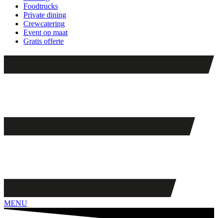
Foodtrucks
Private dining
Crewcatering
Event op maat
Gratis offerte
MENU