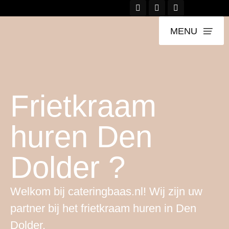
MENU
Frietkraam
huren Den
Dolder ?
Welkom bij cateringbaas.nl! Wij zijn uw
partner bij het frietkraam huren in Den
Dolder.