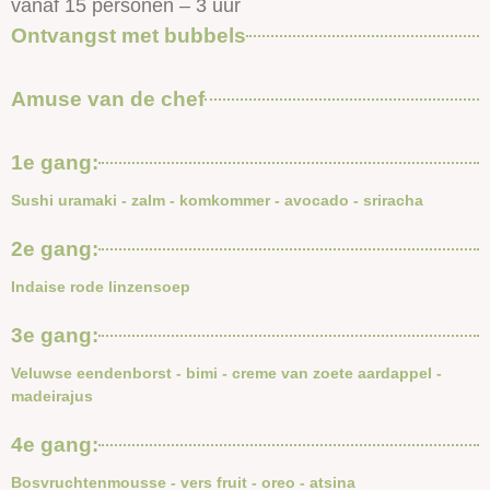
vanaf 15 personen – 3 uur
Ontvangst met bubbels
Amuse van de chef
1e gang:
Sushi uramaki - zalm - komkommer - avocado - sriracha
2e gang:
Indaise rode linzensoep
3e gang:
Veluwse eendenborst - bimi - creme van zoete aardappel -
madeirajus
4e gang:
Bosvruchtenmousse - vers fruit - oreo - atsina