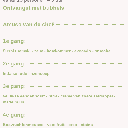
vanaf 15 personen – 3 uur
Ontvangst met bubbels
Amuse van de chef
1e gang:
Sushi uramaki - zalm - komkommer - avocado - sriracha
2e gang:
Indaise rode linzensoep
3e gang:
Veluwse eendenborst - bimi - creme van zoete aardappel -
madeirajus
4e gang:
Bosvruchtenmousse - vers fruit - oreo - atsina