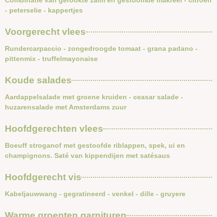
Combinatie van gerookte zalm en gestoomde makreel - citroen
- peterselie - kappertjes
Voorgerecht vlees
Rundercarpaccio - zongedroogde tomaat - grana padano -
pittenmix - truffelmayonaise
Koude salades
Aardappelsalade met groene kruiden - ceasar salade -
huzarensalade met Amsterdams zuur
Hoofdgerechten vlees
Boeuff stroganof met gestoofde riblappen, spek, ui en
champignons. Saté van kippendijen met satésaus
Hoofdgerecht vis
Kabeljauwwang - gegratineerd - venkel - dille - gruyere
Warme groenten garnituren