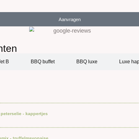
Aanvragen
nten
fet B
BBQ buffet
BBQ luxe
Luxe hap
peterselie - kappertjes
mix - truffelmayonaise