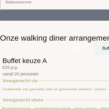
Onze walking diner arrangeme
Buffet A
Buf
Buffet keuze A
€25 p.p.
vanaf 20 personen
Voorgerecht vis
Combinatie van gerookte zalm en gestoomde makreel - citroen - 
Voorgerecht vlees
Rundercarpaccio - zongedroogde tomaat - grana padano - pitten